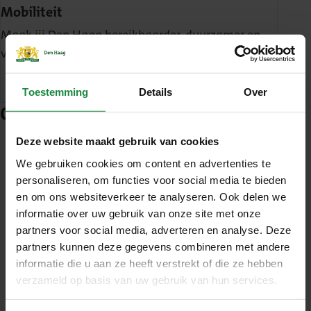
Mobiliteit
Maak jij Den Haag bereikbaarder, duurzamer en
verkeersveilig?
Toestemming
Details
Over
Collega's vertellen
Deze website maakt gebruik van cookies
We gebruiken cookies om content en advertenties te
"Elk project heeft unieke Haagse
personaliseren, om functies voor social media te bieden
elementen"
en om ons websiteverkeer te analyseren. Ook delen we
informatie over uw gebruik van onze site met onze
partners voor social media, adverteren en analyse. Deze
partners kunnen deze gegevens combineren met andere
informatie die u aan ze heeft verstrekt of die ze hebben
verzameld op basis van uw gebruik van hun services.