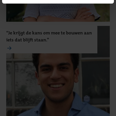
“Je krijgt de kans om mee te bouwen aan
iets dat blijft staan.”