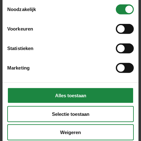
Toestemmingsselectie
Noodzakelijk
Voorkeuren
Statistieken
"De urgentie van de mobiliteitstransitie
wordt echt!"
Marketing
Alles toestaan
Selectie toestaan
Weigeren