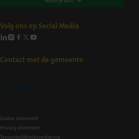
Meld je aan
Volg ons op Social Media
Contact met de gemeente
Contact
Stel een vraag
Over
Cookie statement
deze
Privacy statement
website
Toegankelijkheidsverklaring