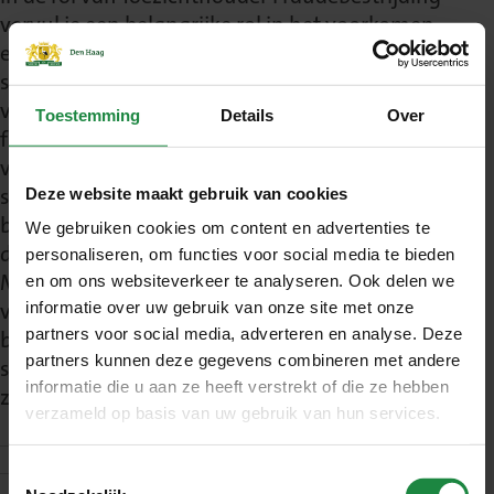
vervul je een belangrijke rol in het voorkomen
en bestrijden van misbruik binnen de zorg en
subsidieverstrekking. Je onderzoekt signalen
van onregelmatigheden, misbruik of zelfs
Toestemming
Details
Over
fraude bij zorgaanbieders,
vertegenwoordigers, budgethouders en
subsidieontvangers , beoordeelt risico’s,
Deze website maakt gebruik van cookies
brengt feiten zorgvuldig in kaart en adviseert
We gebruiken cookies om content en advertenties te
de gemeente over passende maatregelen.
personaliseren, om functies voor social media te bieden
Met jouw scherpe blik en analytisch
en om ons websiteverkeer te analyseren. Ook delen we
vermogen draag je bij aan een transparante
informatie over uw gebruik van onze site met onze
partners voor social media, adverteren en analyse. Deze
besteding van gemeenschapsgeld en werk je
partners kunnen deze gegevens combineren met andere
samen met uiteenlopende partners om de
informatie die u aan ze heeft verstrekt of die ze hebben
zorg eerlijk en betrouwbaar te houden.
verzameld op basis van uw gebruik van hun services.
Wat ga je doen?
Toestemmingsselectie
Wat bieden wij?