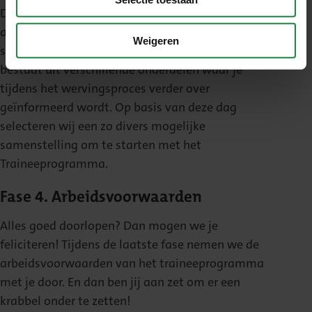
Dit is de laatste fase van het selectieproces. De
assessment dag(ochtend of middag) doorloop jij
Weigeren
samen met een aantal andere kandidaten. De dag
bestaat uit verschillende onderdelen waar je
tijdens het wervingsproces verder over
geïnformeerd wordt. Op basis van deze dag
selecteren wij een zo divers mogelijke
samenstelling om te starten met het
Traineeprogramma.
Fase 4. Arbeidsvoorwaarden
Alles goed doorlopen? Dan mogen we je
feliciteren! Tijdens de laatste fase nemen we de
arbeidsvoorwaarden van het traineeprogramma
met je door. En dan ben jij aan zet om er een
krabbel onder te zetten!