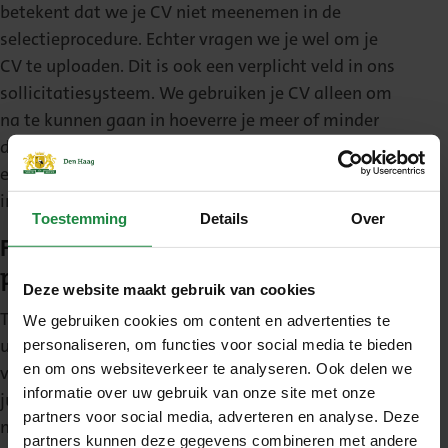
betekent dat we je CV niet meenemen in de
selectieprocedure. Echter vragen we je wel om je
CV te uploaden. Dit is ook een verplicht veld in ons
sollicitatiesysteem. We gebruiken je CV alleen om
na te kunnen gaan in hoeverre je meer of minder
dan drie jaar (relevante) werkervaring hebt. Dit is
excl. stages en afstudeerstages/onderzoeken en
incl. promotieonderzoek.
Toestemming
Details
Over
Fase 2. Gesprek met de
programmamanager en recruiter
Deze website maakt gebruik van cookies
Tijdens een persoonlijk gesprek onderzoeken we
We gebruiken cookies om content en advertenties te
uitgebreider of er een persoonlijke match is en
personaliseren, om functies voor social media te bieden
en om ons websiteverkeer te analyseren. Ook delen we
verkennen wij samen of de Gemeente Den Haag de
informatie over uw gebruik van onze site met onze
juiste plek voor jou is. Je voert daarbij een gesprek
partners voor social media, adverteren en analyse. Deze
met een Programmamanager van het
partners kunnen deze gegevens combineren met andere