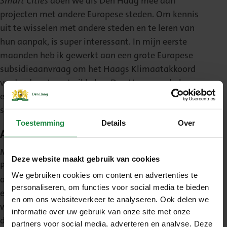
Smart Cities
doen we als Den Haag mee aan
projecten met andere Europese steden. Om kennis
uit te wisselen met andere steden en te leren van
hun aanpak, is super interessant. In mijn eerste
maanden heb ik gewerkt aan een grote Europese
subsidieaanvraag om het Haags Klimaatakkoord
verder door te ontwikkelen. Den Haag werd als
enige Nederlandse stad geselecteerd. Daar ben ik
stiekem toch best wel trots op!
Toestemming
Details
Over
Aanjagers
Mijn afdeling is recentelijk omgetoverd van het
Deze website maakt gebruik van cookies
Programmabureau Duurzaamheid naar de
We gebruiken cookies om content en advertenties te
afdeling Duurzaamheid & Innovatie. Met zo’n 17
personaliseren, om functies voor social media te bieden
enthousiaste collega’s blijven we programmatisch
en om ons websiteverkeer te analyseren. Ook delen we
werken, maar onze missie is nog steeds hetzelfde:
informatie over uw gebruik van onze site met onze
duurzaamheid in de organisatie en de stad op de
partners voor social media, adverteren en analyse. Deze