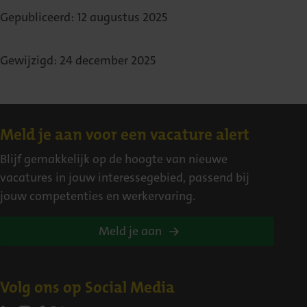
Gepubliceerd: 12 augustus 2025
Gewijzigd: 24 december 2025
Contact
Meld je aan voor een vacature alert
Blijf gemakkelijk op de hoogte van nieuwe
vacatures in jouw interessegebied, passend bij
jouw competenties en werkervaring.
Meld je aan
Volg ons op Social Media