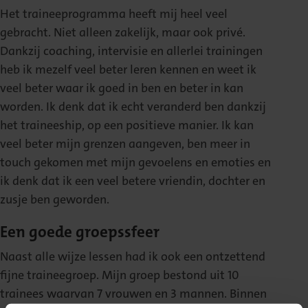
Het traineeprogramma heeft mij heel veel
gebracht. Niet alleen zakelijk, maar ook privé.
Dankzij coaching, intervisie en allerlei trainingen
heb ik mezelf veel beter leren kennen en weet ik
veel beter waar ik goed in ben en beter in kan
worden. Ik denk dat ik echt veranderd ben dankzij
het traineeship, op een positieve manier. Ik kan
veel beter mijn grenzen aangeven, ben meer in
touch gekomen met mijn gevoelens en emoties en
ik denk dat ik een veel betere vriendin, dochter en
zusje ben geworden.
Een goede groepssfeer
Naast alle wijze lessen had ik ook een ontzettend
fijne traineegroep. Mijn groep bestond uit 10
trainees waarvan 7 vrouwen en 3 mannen. Binnen