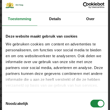
onze groep was ruimte voor elkaar en dat bracht
een ontzettend goede sfeer. Inmiddels zijn we al 4x
op traineeweekend geweest in zowel binnen- als
Toestemming
Details
Over
buitenland, en nu ik dit zo schrijf is dit een goede
reminder om een vijfde weekendje te organiseren!
Deze website maakt gebruik van cookies
Impact maken
We gebruiken cookies om content en advertenties te
Na het traineeship ben ik als directieadviseur gaan
personaliseren, om functies voor social media te bieden
werken bij de dienst Bedrijfsvoering. Dat was heel
en om ons websiteverkeer te analyseren. Ook delen we
leerzaam. Je krijgt veel mee over wat er speelt
informatie over uw gebruik van onze site met onze
partners voor social media, adverteren en analyse. Deze
binnen een dienst. Hoewel het een leuke rol was
partners kunnen deze gegevens combineren met andere
merkte ik dat ik na 2,5 jaar meer impact wilde
informatie die u aan ze heeft verstrekt of die ze hebben
maken binnen de gehele gemeente. Ik maakte de
verzameld op basis van uw gebruik van hun services.
overstap naar organisatieadviseur. Als
organisatieadviseur werk ik nu vanuit het team
Toestemmingsselectie
Organisatieontwikkeling (M&O, DBV) op
Noodzakelijk
opdrachtbasis door de gehele gemeente aan