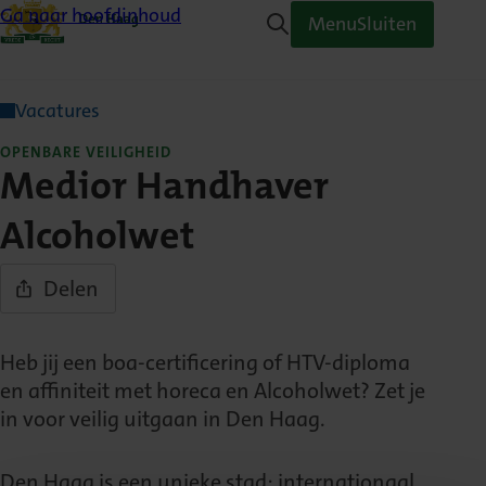
Ga naar hoofdinhoud
Menu
Sluiten
Vacatures
OPENBARE VEILIGHEID
Medior Handhaver
Alcoholwet
Delen
Heb jij een boa-certificering of HTV-diploma
en affiniteit met horeca en Alcoholwet? Zet je
in voor veilig uitgaan in Den Haag.
Den Haag is een unieke stad: internationaal,