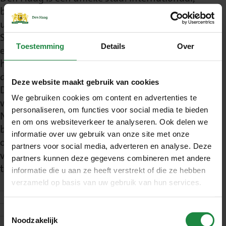
bruisend en met een levendige horeca- en
uitgaanscultuur. Van strandpaviljoens in
Scheveningen tot cafés, restaurants en
Toestemming
Details
Over
evenementen in de binnenstad: als
handhaver binnen het drank- en horecateam
draag jij bij aan een veilig, leefbaar en gastvrij
Deze website maakt gebruik van cookies
Den Haag. Werken voor Den Haag betekent
We gebruiken cookies om content en advertenties te
werken voor de op twee na grootste stad van
personaliseren, om functies voor social media te bieden
Nederland, waar ruim 550.000 inwoners en
en om ons websiteverkeer te analyseren. Ook delen we
bezoekers dagelijks samenkomen. Dat vraagt
informatie over uw gebruik van onze site met onze
om professionaliteit, een open blik en het
partners voor social media, adverteren en analyse. Deze
vermogen om stevig én verbindend op te
partners kunnen deze gegevens combineren met andere
treden.
informatie die u aan ze heeft verstrekt of die ze hebben
verzameld op basis van uw gebruik van hun services.
Wat ga je doen?
Wat bieden wij?
Toestemmingsselectie
Noodzakelijk
Wat vragen wij?