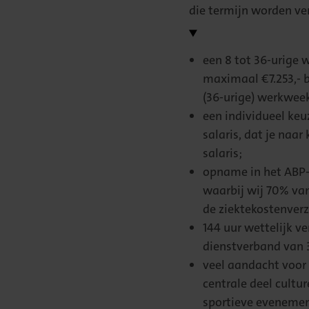
die termijn worden ve
een 8 tot 36-urige 
maximaal €7.253,- b
(36-urige) werkwee
een individueel keu
salaris, dat je naar
salaris;
opname in het ABP-
waarbij wij 70% van
de ziektekostenverz
144 uur wettelijk ve
dienstverband van 3
veel aandacht voor 
centrale deel cultu
sportieve evenemen