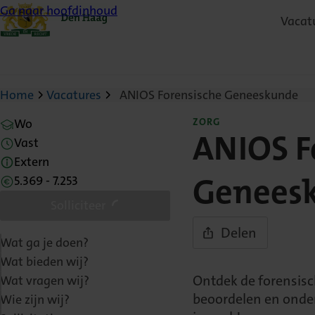
Ga naar hoofdinhoud
Vacat
Home
Vacatures
ANIOS Forensische Geneeskunde
Wo
ZORG
Vast
ANIOS F
Extern
5.369 - 7.253
Genees
Solliciteer
Delen
Wat ga je doen?
Wat bieden wij?
Ontdek de forensisc
Wat vragen wij?
beoordelen en onder
Wie zijn wij?