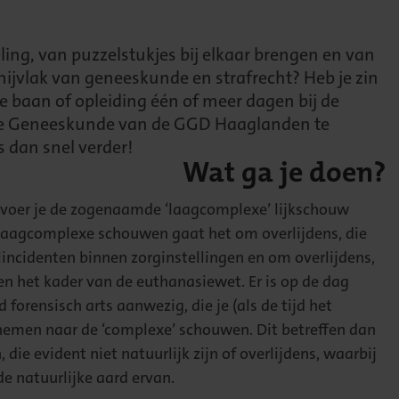
ling, van puzzelstukjes bij elkaar brengen en van
nijvlak van geneeskunde en strafrecht? Heb je zin
e baan of opleiding één of meer dagen bij de
he Geneeskunde van de GGD Haaglanden te
 dan snel verder!
Wat ga je doen?
 voer je de zogenaamde ‘laagcomplexe’ lijkschouw
de laagcomplexe schouwen gaat het om overlijdens, die
lincidenten binnen zorginstellingen en om overlijdens,
en het kader van de euthanasiewet. Er is op de dag
d forensisch arts aanwezig, die je (als de tijd het
emen naar de ‘complexe’ schouwen. Dit betreffen dan
 die evident niet natuurlijk zijn of overlijdens, waarbij
e natuurlijke aard ervan.