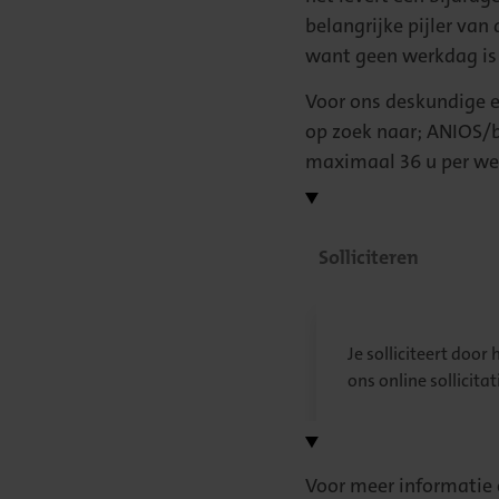
belangrijke pijler van
want geen werkdag is 
Voor ons deskundige 
op zoek naar;
ANIOS/b
maximaal 36 u per we
Solliciteren
Solliciteren:
Je solliciteert door 
ons online sollicita
Voor meer informatie o