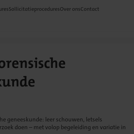
ures
Sollicitatieprocedures
Over ons
Contact
orensische
kunde
he geneeskunde: leer schouwen, letsels
zoek doen – met volop begeleiding en variatie in