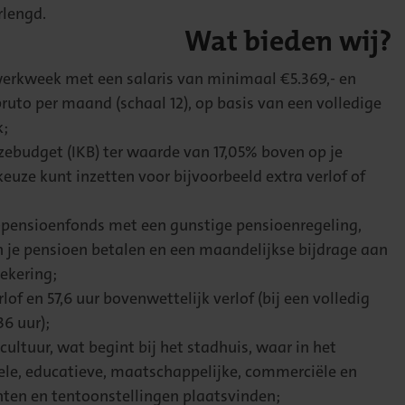
rlengd.
Wat bieden wij?
werkweek met een salaris van minimaal €5.369,- en
ruto per maand (schaal 12), op basis van een volledige
k;
zebudget (IKB) ter waarde van 17,05% boven op je
 keuze kunt inzetten voor bijvoorbeeld extra verlof of
pensioenfonds met een gunstige pensioenregeling,
 je pensioen betalen en een maandelijkse bijdrage aan
ekering;
rlof en 57,6 uur bovenwettelijk verlof (bij een volledig
6 uur);
cultuur, wat begint bij het stadhuis, waar in het
rele, educatieve, maatschappelijke, commerciële en
ten en tentoonstellingen plaatsvinden;