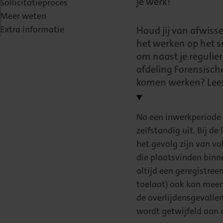
je werk!
Sollicitatieproces
Meer weten
Extra informatie
Houd jij van afwisse
het werken op het s
om naast je regulier
afdeling Forensisc
komen werken? Lees
Na een inwerkperiode
zelfstandig uit. Bij 
het gevolg zijn van va
die plaatsvinden binn
altijd een geregistreer
toelaat) ook kan meen
de overlijdensgevallen,
wordt getwijfeld aan d