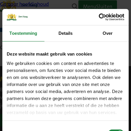
Ga naar hoofdinhoud
Menu
Sluiten
Home
Toestemming
Details
Over
Gepubliceerd: 7 juni 2023
Deze website maakt gebruik van cookies
We gebruiken cookies om content en advertenties te
personaliseren, om functies voor social media te bieden
Contact
en om ons websiteverkeer te analyseren. Ook delen we
Meld je aan voor een vacature alert
informatie over uw gebruik van onze site met onze
Blijf gemakkelijk op de hoogte van nieuwe
partners voor social media, adverteren en analyse. Deze
vacatures in jouw interessegebied, passend bij
partners kunnen deze gegevens combineren met andere
jouw competenties en werkervaring.
informatie die u aan ze heeft verstrekt of die ze hebben
verzameld op basis van uw gebruik van hun services.
Meld je aan
Toestemmingsselectie